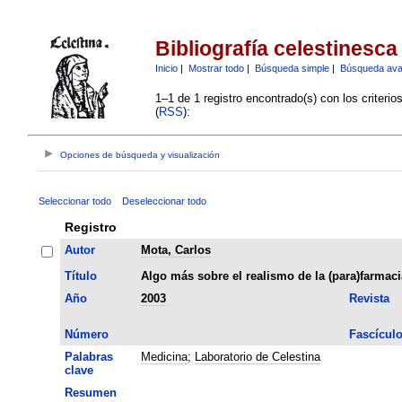
Bibliografía celestinesca
Inicio
|
Mostrar todo
|
Búsqueda simple
|
Búsqueda av
1–1 de 1 registro encontrado(s) con los criteri
(
RSS
):
Opciones de búsqueda y visualización
Seleccionar todo
Deseleccionar todo
Registro
Autor
Mota, Carlos
Título
Algo más sobre el realismo de la (para)farmaci
Año
2003
Revista
Número
Fascícul
Palabras
Medicina
;
Laboratorio de Celestina
clave
Resumen