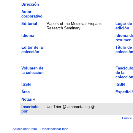
Dirección
Autor
corporativo
Editorial
Papers of the Medieval Hispanic
Lugar de
Research Seminary
edición
Idioma
Idioma de
resumen
Editor de la
Título de 
colección
colecció
Volumen de
Fascícul
la colección
de la
colecció
ISSN
ISBN
Área
Expedici
Notas
Insertado
Uni-Trier @ amaranta_sg @
por
Enlace 
Seleccionar todo
Deseleccionar todo