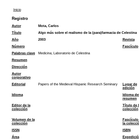
Inicio
Registro
Autor
Mota, Carlos
Título
Algo más sobre el realismo de la (para)farmacia de Celestina
Año
2003
Revista
Número
Fascículo
Palabras clave
Medicina
;
Laboratorio de Celestina
Resumen
Dirección
Autor
corporativo
Editorial
Papers of the Medieval Hispanic Research Seminary
Lugar de
edición
Idioma
Idioma de
resumen
Editor de la
Título de 
colección
colección
Volumen de la
Fascículo
colección
la colecci
ISSN
ISBN
Área
Expedició