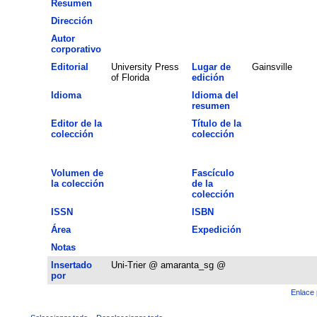
Resumen
Dirección
Autor
corporativo
Editorial
University Press
Lugar de
Gainsville
of Florida
edición
Idioma
Idioma del
resumen
Editor de la
Título de la
colección
colección
Volumen de
Fascículo
la colección
de la
colección
ISSN
ISBN
Área
Expedición
Notas
Insertado
Uni-Trier @ amaranta_sg @
por
Enlace 