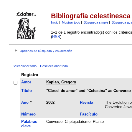
Bibliografía celestinesca
Inicio
|
Mostrar todo
|
Búsqueda simple
|
Búsqueda av
1–1 de 1 registro encontrado(s) con los criteri
(
RSS
):
Opciones de búsqueda y visualización
Seleccionar todo
Deseleccionar todo
Registro
Autor
Kaplan, Gregory
Título
"Cárcel de amor" and "Celestina" as Converso
Año
2002
Revista
The Evolution o
Converted Jews
Número
Fascículo
Palabras
Converso
;
Criptojudaísmo
;
Planto
clave