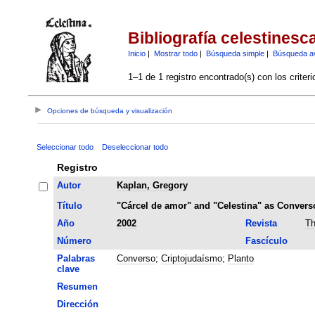
Bibliografía celestinesc
Inicio
|
Mostrar todo
|
Búsqueda simple
|
Búsqueda a
1–1 de 1 registro encontrado(s) con los criter
Opciones de búsqueda y visualización
Seleccionar todo
Deseleccionar todo
Registro
Autor
Kaplan, Gregory
Título
"Cárcel de amor" and "Celestina" as Conver
Año
2002
Revista
Th
Número
Fascículo
Palabras
Converso
;
Criptojudaísmo
;
Planto
clave
Resumen
Dirección