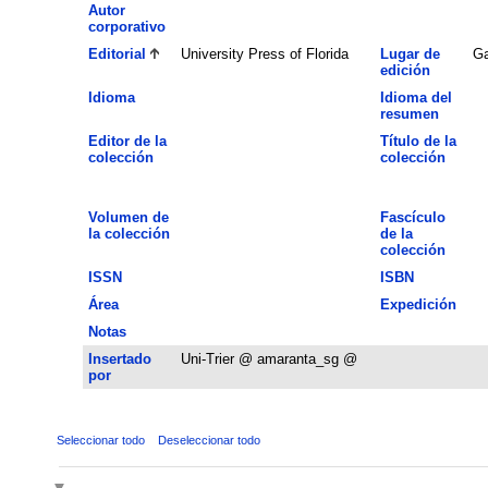
Autor
corporativo
Editorial
University Press of Florida
Lugar de
Ga
edición
Idioma
Idioma del
resumen
Editor de la
Título de la
colección
colección
Volumen de
Fascículo
la colección
de la
colección
ISSN
ISBN
Área
Expedición
Notas
Insertado
Uni-Trier @ amaranta_sg @
por
Seleccionar todo
Deseleccionar todo