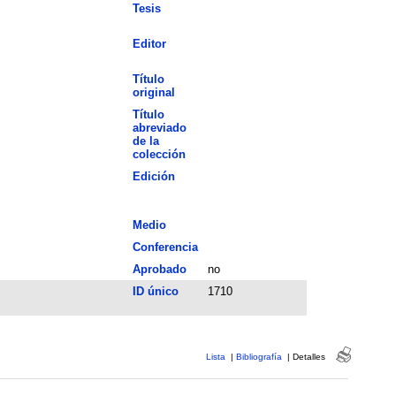
Tesis
Editor
Título
original
Título
abreviado
de la
colección
Edición
Medio
Conferencia
Aprobado
no
ID único
1710
Lista
|
Bibliografía
|
Detalles