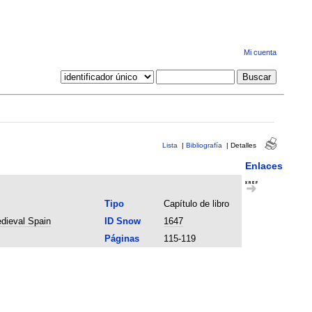
Mi cuenta
Lista
|
Bibliografía
|
Detalles
Enlaces
Tipo
Capítulo de libro
edieval Spain
ID Snow
1647
Páginas
115-119