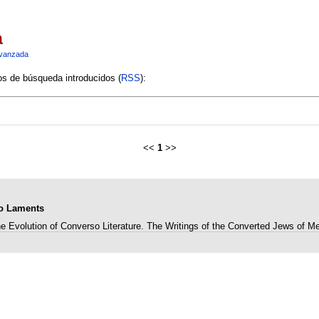
a
vanzada
ios de búsqueda introducidos (
RSS
):
<<
1
>>
so Laments
e Evolution of Converso Literature. The Writings of the Converted Jews of M