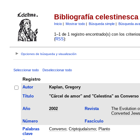
Bibliografía celestinesca
Inicio
|
Mostrar todo
|
Búsqueda simple
|
Búsqueda av
1–1 de 1 registro encontrado(s) con los criteri
(
RSS
):
Opciones de búsqueda y visualización
Seleccionar todo
Deseleccionar todo
Registro
Autor
Kaplan, Gregory
Título
"Cárcel de amor" and "Celestina" as Converso
Año
2002
Revista
The Evolution o
Converted Jews
Número
Fascículo
Palabras
Converso
;
Criptojudaísmo
;
Planto
clave