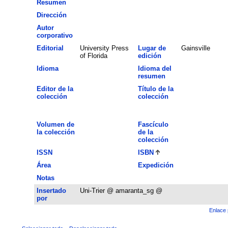
Resumen
Dirección
Autor
corporativo
Editorial
University Press
Lugar de
Gainsville
of Florida
edición
Idioma
Idioma del
resumen
Editor de la
Título de la
colección
colección
Volumen de
Fascículo
la colección
de la
colección
ISSN
ISBN
Área
Expedición
Notas
Insertado
Uni-Trier @ amaranta_sg @
por
Enlace 