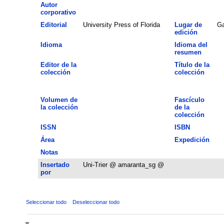
Autor
corporativo
Editorial
University Press of Florida
Lugar de
Ga
edición
Idioma
Idioma del
resumen
Editor de la
Título de la
colección
colección
Volumen de
Fascículo
la colección
de la
colección
ISSN
ISBN
Área
Expedición
Notas
Insertado
Uni-Trier @ amaranta_sg @
por
Seleccionar todo
Deseleccionar todo