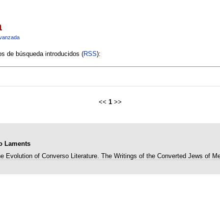
a
vanzada
ios de búsqueda introducidos (
RSS
):
<<
1
>>
so Laments
e Evolution of Converso Literature. The Writings of the Converted Jews of M