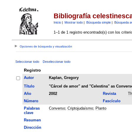
Bibliografía celestinesc
Inicio
|
Mostrar todo
|
Búsqueda simple
|
Búsqueda a
1–1 de 1 registro encontrado(s) con los criter
Opciones de búsqueda y visualización
Seleccionar todo
Deseleccionar todo
Registro
Autor
Kaplan, Gregory
Título
"Cárcel de amor" and "Celestina" as Conver
Año
2002
Revista
Th
Número
Fascículo
Palabras
Converso
;
Criptojudaísmo
;
Planto
clave
Resumen
Dirección