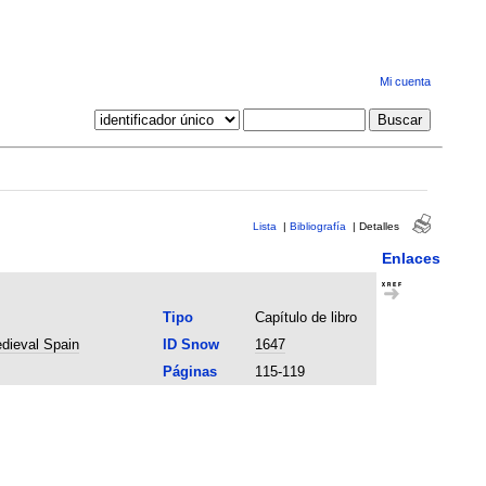
Mi cuenta
Lista
|
Bibliografía
|
Detalles
Enlaces
Tipo
Capítulo de libro
edieval Spain
ID Snow
1647
Páginas
115-119