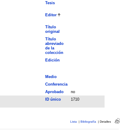
Tesis
Editor
Título
original
Título
abreviado
de la
colección
Edición
Medio
Conferencia
Aprobado
no
ID único
1710
Lista
|
Bibliografía
|
Detalles