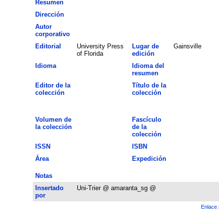
Resumen
Dirección
Autor
corporativo
Editorial
University Press
Lugar de
Gainsville
of Florida
edición
Idioma
Idioma del
resumen
Editor de la
Título de la
colección
colección
Volumen de
Fascículo
la colección
de la
colección
ISSN
ISBN
Área
Expedición
Notas
Insertado
Uni-Trier @ amaranta_sg @
por
Enlace 