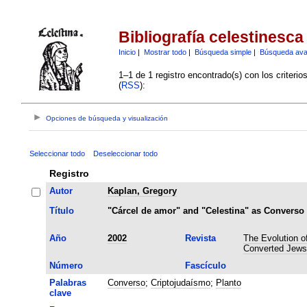
Bibliografía celestinesca
Inicio
|
Mostrar todo
|
Búsqueda simple
|
Búsqueda av
1–1 de 1 registro encontrado(s) con los criteri
(
RSS
):
Opciones de búsqueda y visualización
Seleccionar todo
Deseleccionar todo
Registro
Autor
Kaplan, Gregory
Título
"Cárcel de amor" and "Celestina" as Converso
Año
2002
Revista
The Evolution of
Converted Jews
Número
Fascículo
Palabras
Converso
;
Criptojudaísmo
;
Planto
clave