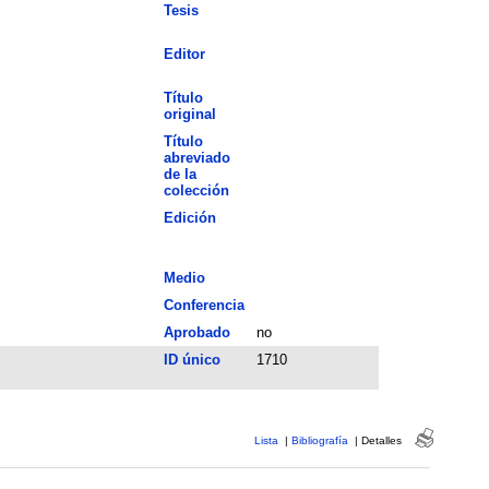
Tesis
Editor
Título
original
Título
abreviado
de la
colección
Edición
Medio
Conferencia
Aprobado
no
ID único
1710
Lista
|
Bibliografía
|
Detalles