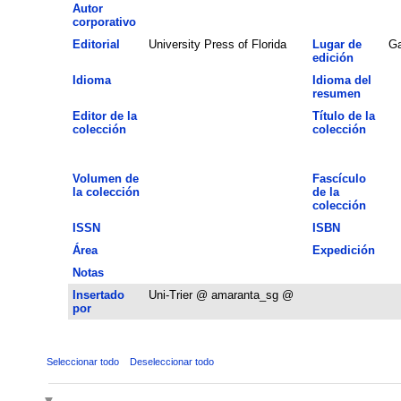
Autor
corporativo
Editorial
University Press of Florida
Lugar de
Ga
edición
Idioma
Idioma del
resumen
Editor de la
Título de la
colección
colección
Volumen de
Fascículo
la colección
de la
colección
ISSN
ISBN
Área
Expedición
Notas
Insertado
Uni-Trier @ amaranta_sg @
por
Seleccionar todo
Deseleccionar todo