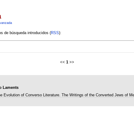
a
vanzada
ios de búsqueda introducidos (
RSS
):
<<
1
>>
so Laments
e Evolution of Converso Literature. The Writings of the Converted Jews of M