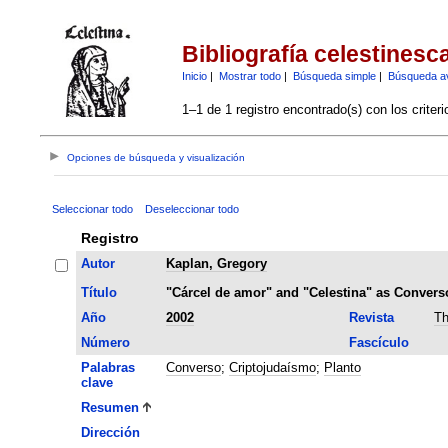
Bibliografía celestinesc
Inicio
|
Mostrar todo
|
Búsqueda simple
|
Búsqueda a
1–1 de 1 registro encontrado(s) con los criter
Opciones de búsqueda y visualización
Seleccionar todo
Deseleccionar todo
Registro
Autor
Kaplan, Gregory
Título
"Cárcel de amor" and "Celestina" as Conver
Año
2002
Revista
Th
Número
Fascículo
Palabras
Converso
;
Criptojudaísmo
;
Planto
clave
Resumen
Dirección