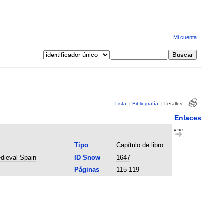
Mi cuenta
Lista
|
Bibliografía
|
Detalles
Enlaces
Tipo
Capítulo de libro
edieval Spain
ID Snow
1647
Páginas
115-119