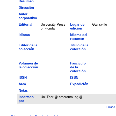
Resumen
Dirección
Autor
corporativo
Editorial
University Press
Lugar de
Gainsville
of Florida
edición
Idioma
Idioma del
resumen
Editor de la
Título de la
colección
colección
Volumen de
Fascículo
la colección
de la
colección
ISSN
ISBN
Área
Expedición
Notas
Insertado
Uni-Trier @ amaranta_sg @
por
Enlace 