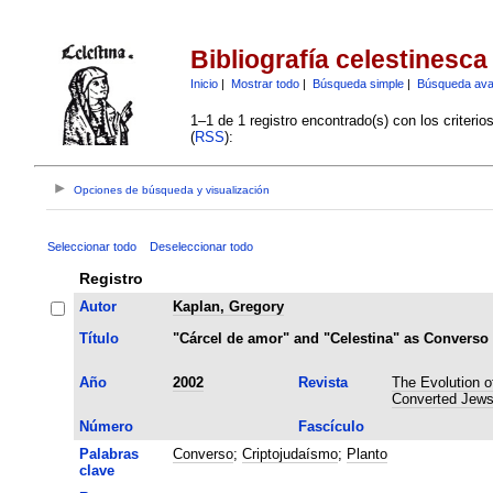
Bibliografía celestinesca
Inicio
|
Mostrar todo
|
Búsqueda simple
|
Búsqueda av
1–1 de 1 registro encontrado(s) con los criteri
(
RSS
):
Opciones de búsqueda y visualización
Seleccionar todo
Deseleccionar todo
Registro
Autor
Kaplan, Gregory
Título
"Cárcel de amor" and "Celestina" as Converso
Año
2002
Revista
The Evolution o
Converted Jews
Número
Fascículo
Palabras
Converso
;
Criptojudaísmo
;
Planto
clave