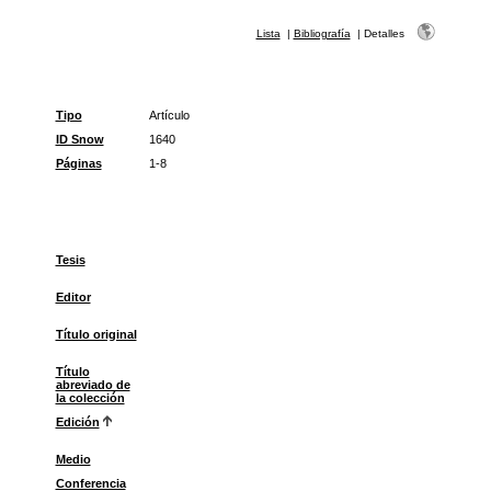
Lista
|
Bibliografía
|
Detalles
Tipo
Artículo
ID Snow
1640
Páginas
1-8
Tesis
Editor
Título original
Título
abreviado de
la colección
Edición
Medio
Conferencia