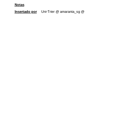
Notas
Insertado por
Uni-Trier @ amaranta_sg @