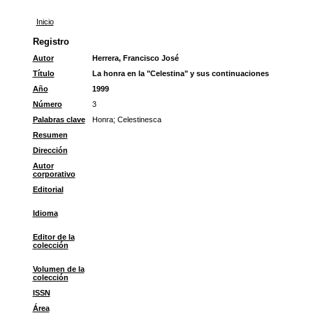
Inicio
Registro
Autor
Herrera, Francisco José
Título
La honra en la "Celestina" y sus continuaciones
Año
1999
Número
3
Palabras clave
Honra
;
Celestinesca
Resumen
Dirección
Autor
corporativo
Editorial
Idioma
Editor de la
colección
Volumen de la
colección
ISSN
Área