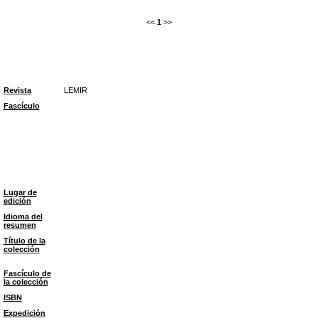
<<
1
>>
Revista
LEMIR
Fascículo
Lugar de
edición
Idioma del
resumen
Título de la
colección
Fascículo de
la colección
ISBN
Expedición