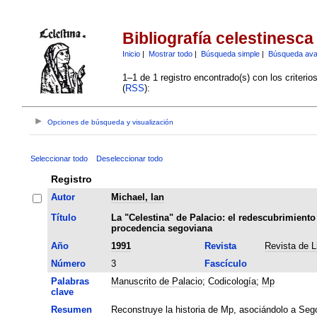
Bibliografía celestinesca
Inicio
|
Mostrar todo
|
Búsqueda simple
|
Búsqueda av
1–1 de 1 registro encontrado(s) con los criteri
(
RSS
):
Opciones de búsqueda y visualización
Seleccionar todo
Deseleccionar todo
Registro
Autor
Michael, Ian
Título
La "Celestina" de Palacio: el redescubrimiento d
procedencia segoviana
Año
1991
Revista
Revista de L
Número
3
Fascículo
Palabras
Manuscrito de Palacio
;
Codicología
;
Mp
clave
Resumen
Reconstruye la historia de Mp, asociándolo a Sego