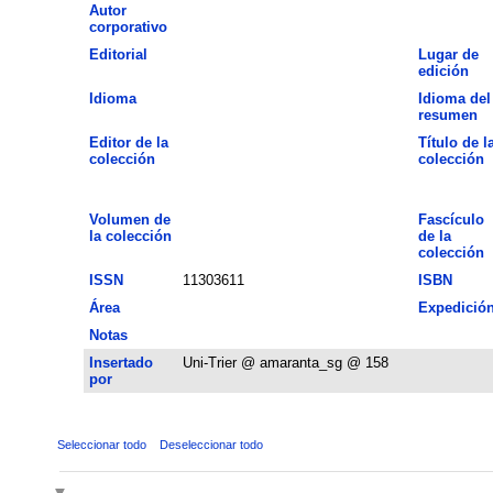
Autor
corporativo
Editorial
Lugar de
edición
Idioma
Idioma del
resumen
Editor de la
Título de l
colección
colección
Volumen de
Fascículo
la colección
de la
colección
ISSN
11303611
ISBN
Área
Expedició
Notas
Insertado
Uni-Trier @ amaranta_sg @ 158
por
Seleccionar todo
Deseleccionar todo