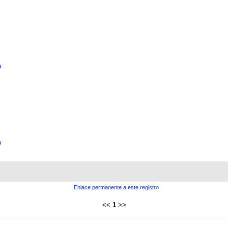
a
n
Enlace permanente a este registro
<<
1
>>