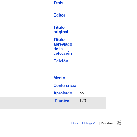
Tesis
Editor
Título
original
Título
abreviado
de la
colección
Edición
Medio
Conferencia
Aprobado
no
ID único
170
Lista
|
Bibliografía
|
Detalles