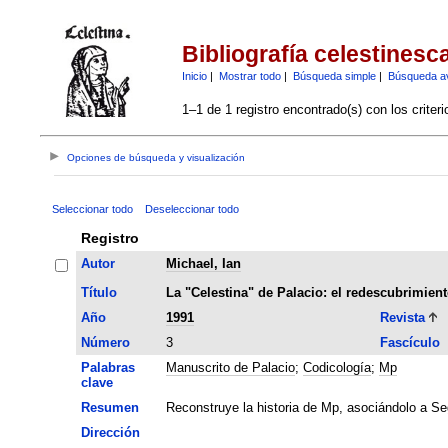
Bibliografía celestinesc
Inicio
|
Mostrar todo
|
Búsqueda simple
|
Búsqueda a
1–1 de 1 registro encontrado(s) con los criter
Opciones de búsqueda y visualización
Seleccionar todo
Deseleccionar todo
Registro
Autor
Michael, Ian
Título
La "Celestina" de Palacio: el redescubrimient
Año
1991
Revista
Número
3
Fascículo
Palabras
Manuscrito de Palacio
;
Codicología
;
Mp
clave
Resumen
Reconstruye la historia de Mp, asociándolo a Se
Dirección