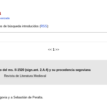
a
vanzada
ios de búsqueda introducidos (
RSS
):
<<
1
>>
o del ms. II-1520 (sign.ant. 2.A.4) y su procedencia segoviana
Revista de Literatura Medieval
govia y a Sebastián de Peralta.