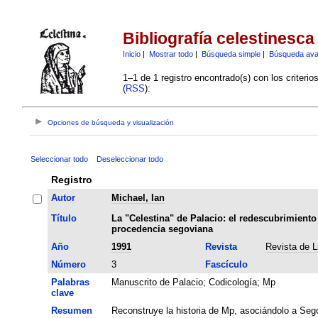
Bibliografía celestinesca
Inicio
|
Mostrar todo
|
Búsqueda simple
|
Búsqueda av
1–1 de 1 registro encontrado(s) con los criteri
(
RSS
):
Opciones de búsqueda y visualización
Seleccionar todo
Deseleccionar todo
Registro
Autor
Michael, Ian
Título
La "Celestina" de Palacio: el redescubrimiento d
procedencia segoviana
Año
1991
Revista
Revista de L
Número
3
Fascículo
Palabras
Manuscrito de Palacio
;
Codicología
;
Mp
clave
Resumen
Reconstruye la historia de Mp, asociándolo a Sego