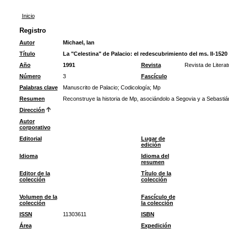
Inicio
Registro
Autor
Michael, Ian
Título
La "Celestina" de Palacio: el redescubrimiento del ms. II-1520
Año
1991
Revista
Revista de Litera
Número
3
Fascículo
Palabras clave
Manuscrito de Palacio
;
Codicología
;
Mp
Resumen
Reconstruye la historia de Mp, asociándolo a Segovia y a Sebastián
Dirección
Autor
corporativo
Editorial
Lugar de
edición
Idioma
Idioma del
resumen
Editor de la
Título de la
colección
colección
Volumen de la
Fascículo de
colección
la colección
ISSN
11303611
ISBN
Área
Expedición