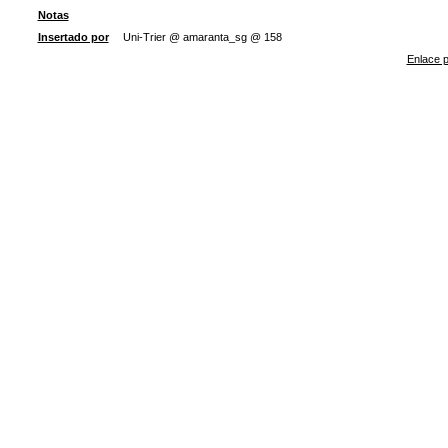
Notas
Insertado por
Uni-Trier @ amaranta_sg @ 158
Enlace p