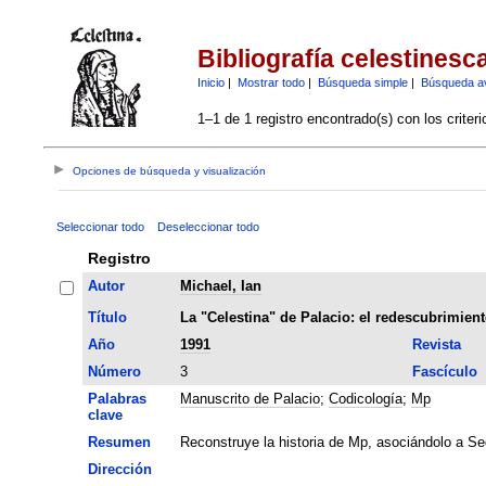
Bibliografía celestinesc
Inicio
|
Mostrar todo
|
Búsqueda simple
|
Búsqueda a
1–1 de 1 registro encontrado(s) con los criter
Opciones de búsqueda y visualización
Seleccionar todo
Deseleccionar todo
Registro
Autor
Michael, Ian
Título
La "Celestina" de Palacio: el redescubrimient
Año
1991
Revista
Número
3
Fascículo
Palabras
Manuscrito de Palacio
;
Codicología
;
Mp
clave
Resumen
Reconstruye la historia de Mp, asociándolo a Se
Dirección