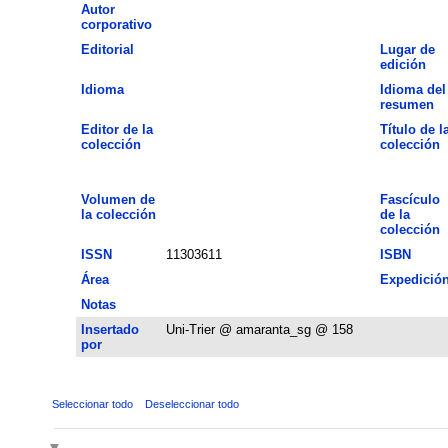
Autor
corporativo
Editorial
Lugar de
edición
Idioma
Idioma del
resumen
Editor de la
Título de l
colección
colección
Volumen de
Fascículo
la colección
de la
colección
ISSN
11303611
ISBN
Área
Expedició
Notas
Insertado
Uni-Trier @ amaranta_sg @ 158
por
Seleccionar todo
Deseleccionar todo