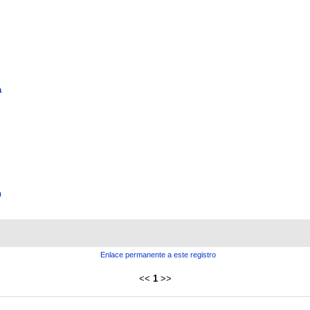
a
n
Enlace permanente a este registro
<<
1
>>