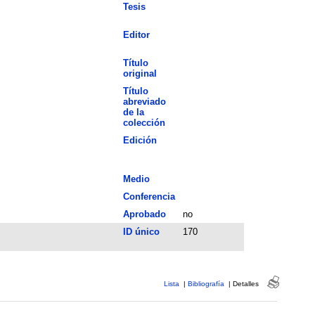
Tesis
Editor
Título
original
Título
abreviado
de la
colección
Edición
Medio
Conferencia
Aprobado
no
ID único
170
Lista
|
Bibliografía
|
Detalles