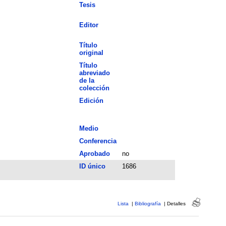
Tesis
Editor
Título
original
Título
abreviado
de la
colección
Edición
Medio
Conferencia
Aprobado
no
ID único
1686
Lista
|
Bibliografía
|
Detalles