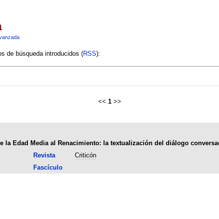
a
vanzada
ios de búsqueda introducidos (
RSS
):
<<
1
>>
 de la Edad Media al Renacimiento: la textualización del diálogo conversa
Revista
Criticón
Fascículo