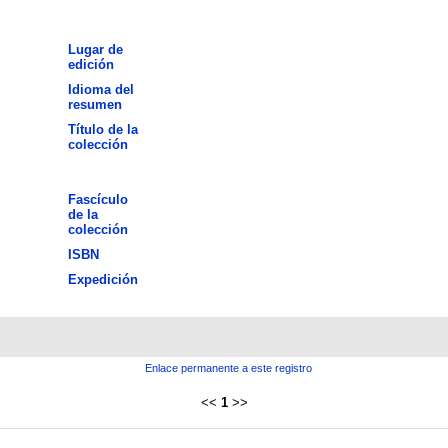
Lugar de
edición
Idioma del
resumen
Título de la
colección
Fascículo
de la
colección
ISBN
Expedición
Enlace permanente a este registro
<<
1
>>