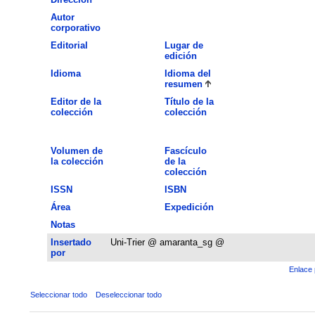
Autor
corporativo
Editorial
Lugar de
edición
Idioma
Idioma del
resumen
Editor de la
Título de la
colección
colección
Volumen de
Fascículo
la colección
de la
colección
ISSN
ISBN
Área
Expedición
Notas
Insertado
Uni-Trier @ amaranta_sg @
por
Enlace 
Seleccionar todo
Deseleccionar todo