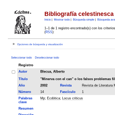
Bibliografía celestinesca
Inicio
|
Mostrar todo
|
Búsqueda simple
|
Búsqueda av
1–1 de 1 registro encontrado(s) con los criteri
(
RSS
):
Opciones de búsqueda y visualización
Seleccionar todo
Deseleccionar todo
Registro
Autor
Blecua, Alberto
Título
"Minerva con el can" o los falsos problemas fi
Año
2002
Revista
Revista de Literatura 
Número
14
Fascículo
1
Palabras
Mp
;
Ecdótica
;
Locus criticus
clave
Resumen
Dirección