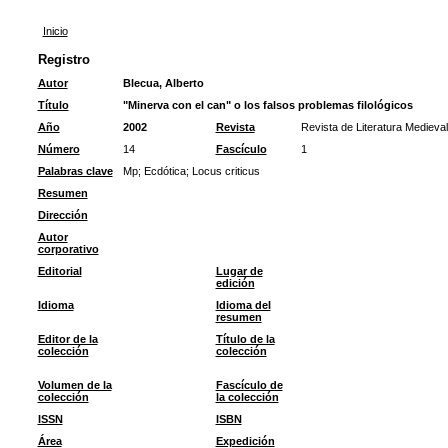
Inicio
Registro
Autor
Blecua, Alberto
Título
"Minerva con el can" o los falsos problemas filológicos
Año
2002
Revista
Revista de Literatura Medieval
Número
14
Fascículo
1
Palabras clave
Mp
;
Ecdótica
;
Locus criticus
Resumen
Dirección
Autor
corporativo
Editorial
Lugar de
edición
Idioma
Idioma del
resumen
Editor de la
Título de la
colección
colección
Volumen de la
Fascículo de
colección
la colección
ISSN
ISBN
Área
Expedición