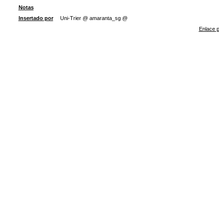
Notas
Insertado por
Uni-Trier @ amaranta_sg @
Enlace p