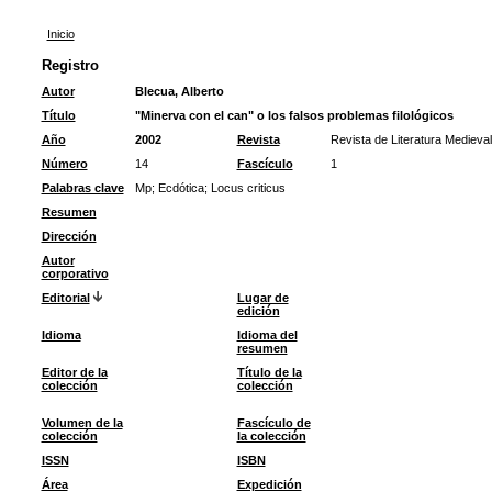
Inicio
Registro
Autor
Blecua, Alberto
Título
"Minerva con el can" o los falsos problemas filológicos
Año
2002
Revista
Revista de Literatura Medieval
Número
14
Fascículo
1
Palabras clave
Mp
;
Ecdótica
;
Locus criticus
Resumen
Dirección
Autor
corporativo
Editorial
Lugar de
edición
Idioma
Idioma del
resumen
Editor de la
Título de la
colección
colección
Volumen de la
Fascículo de
colección
la colección
ISSN
ISBN
Área
Expedición