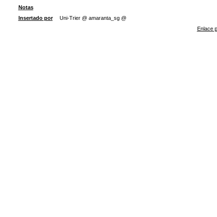
Notas
Insertado por
Uni-Trier @ amaranta_sg @
Enlace p