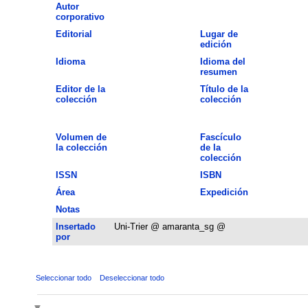
Autor
corporativo
Editorial
Lugar de
edición
Idioma
Idioma del
resumen
Editor de la
Título de la
colección
colección
Volumen de
Fascículo
la colección
de la
colección
ISSN
ISBN
Área
Expedición
Notas
Insertado
Uni-Trier @ amaranta_sg @
por
Seleccionar todo
Deseleccionar todo