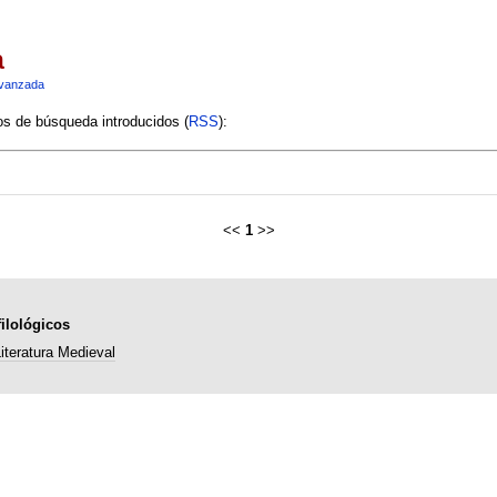
a
vanzada
ios de búsqueda introducidos (
RSS
):
<<
1
>>
ilológicos
iteratura Medieval