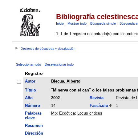
Bibliografía celestinesc
Inicio
|
Mostrar todo
|
Búsqueda simple
|
Búsqueda a
1–1 de 1 registro encontrado(s) con los criter
Opciones de búsqueda y visualización
Seleccionar todo
Deseleccionar todo
Registro
Autor
Blecua, Alberto
Título
"Minerva con el can" o los falsos problemas f
Año
2002
Revista
Revista de L
Número
14
Fascículo
1
Palabras
Mp
;
Ecdótica
;
Locus criticus
clave
Resumen
Dirección