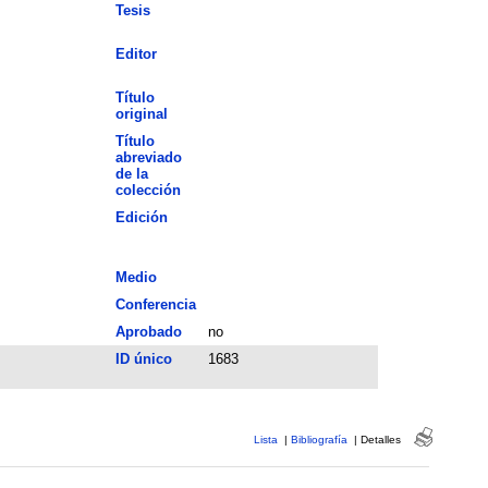
Tesis
Editor
Título
original
Título
abreviado
de la
colección
Edición
Medio
Conferencia
Aprobado
no
ID único
1683
Lista
|
Bibliografía
|
Detalles