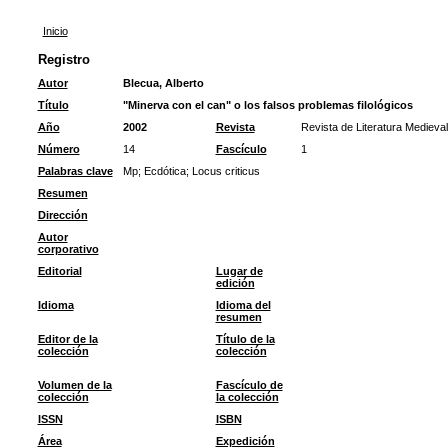
Inicio
Registro
Autor
Blecua, Alberto
Título
"Minerva con el can" o los falsos problemas filológicos
Año
2002
Revista
Revista de Literatura Medieval
Número
14
Fascículo
1
Palabras clave
Mp
;
Ecdótica
;
Locus criticus
Resumen
Dirección
Autor
corporativo
Editorial
Lugar de
edición
Idioma
Idioma del
resumen
Editor de la
Título de la
colección
colección
Volumen de la
Fascículo de
colección
la colección
ISSN
ISBN
Área
Expedición