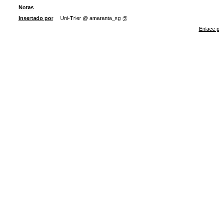
Notas
Insertado por
Uni-Trier @ amaranta_sg @
Enlace p