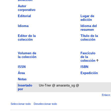
Autor
corporativo
Editorial
Lugar de
edición
Idioma
Idioma del
resumen
Editor de la
Título de la
colección
colección
Volumen de
Fascículo
la colección
de la
colección
ISSN
ISBN
Área
Expedición
Notas
Insertado
Uni-Trier @ amaranta_sg @
por
Enlace 
Seleccionar todo
Deseleccionar todo