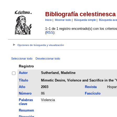
Bibliografía celestinesca
Inicio
|
Mostrar todo
|
Búsqueda simple
|
Búsqueda av
1–1 de 1 registro encontrado(s) con los criteri
(
RSS
):
Opciones de búsqueda y visualización
Seleccionar todo
Deseleccionar todo
Registro
Autor
Sutherland, Madeline
Título
Mimetic Desire, Violence and Sacrifice in the "
Año
2003
Revista
Hispan
Número
86
Fascículo
Palabras
Violencia
clave
Resumen
Dirección