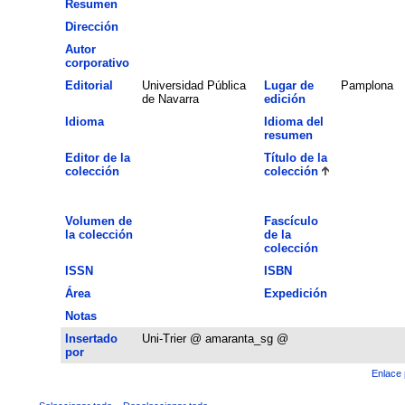
Resumen
Dirección
Autor
corporativo
Editorial
Universidad Pública
Lugar de
Pamplona
de Navarra
edición
Idioma
Idioma del
resumen
Editor de la
Título de la
colección
colección
Volumen de
Fascículo
la colección
de la
colección
ISSN
ISBN
Área
Expedición
Notas
Insertado
Uni-Trier @ amaranta_sg @
por
Enlace 