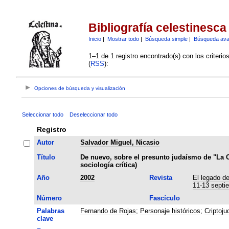
Bibliografía celestinesca
Inicio
|
Mostrar todo
|
Búsqueda simple
|
Búsqueda av
1–1 de 1 registro encontrado(s) con los criteri
(
RSS
):
Opciones de búsqueda y visualización
Seleccionar todo
Deseleccionar todo
Registro
Autor
Salvador Miguel, Nicasio
Título
De nuevo, sobre el presunto judaísmo de "La C
sociología crítica)
Año
2002
Revista
El legado de
11-13 septi
Número
Fascículo
Palabras
Fernando de Rojas
;
Personaje históricos
;
Criptoj
clave