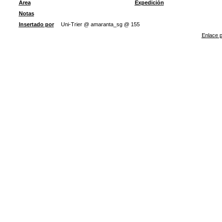
Área
Expedición
Notas
Insertado por
Uni-Trier @ amaranta_sg @ 155
Enlace p