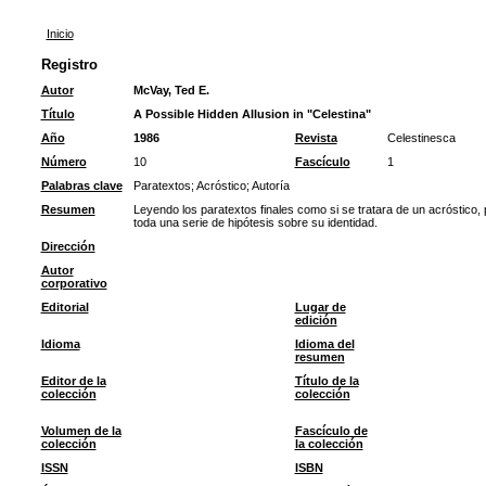
Inicio
Registro
Autor
McVay, Ted E.
Título
A Possible Hidden Allusion in "Celestina"
Año
1986
Revista
Celestinesca
Número
10
Fascículo
1
Palabras clave
Paratextos
;
Acróstico
;
Autoría
Resumen
Leyendo los paratextos finales como si se tratara de un acróstico,
toda una serie de hipótesis sobre su identidad.
Dirección
Autor
corporativo
Editorial
Lugar de
edición
Idioma
Idioma del
resumen
Editor de la
Título de la
colección
colección
Volumen de la
Fascículo de
colección
la colección
ISSN
ISBN