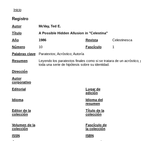
Inicio
Registro
Autor
McVay, Ted E.
Título
A Possible Hidden Allusion in "Celestina"
Año
1986
Revista
Celestinesca
Número
10
Fascículo
1
Palabras clave
Paratextos
;
Acróstico
;
Autoría
Resumen
Leyendo los paratextos finales como si se tratara de un acróstico,
toda una serie de hipótesis sobre su identidad.
Dirección
Autor
corporativo
Editorial
Lugar de
edición
Idioma
Idioma del
resumen
Editor de la
Título de la
colección
colección
Volumen de la
Fascículo de
colección
la colección
ISSN
ISBN