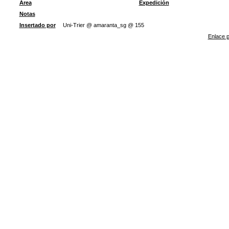
Área
Expedición
Notas
Insertado por
Uni-Trier @ amaranta_sg @ 155
Enlace p