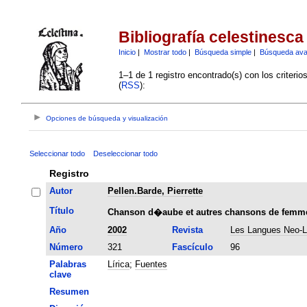
Bibliografía celestinesca
Inicio
|
Mostrar todo
|
Búsqueda simple
|
Búsqueda av
1–1 de 1 registro encontrado(s) con los criteri
(
RSS
):
Opciones de búsqueda y visualización
Seleccionar todo
Deseleccionar todo
Registro
Autor
Pellen.Barde, Pierrette
Título
Chanson d�aube et autres chansons de femme:
Año
2002
Revista
Les Langues Neo-L
Número
321
Fascículo
96
Palabras
Lírica
;
Fuentes
clave
Resumen