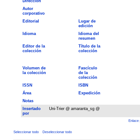
Dirección
Autor
corporativo
Editorial
Lugar de
edición
Idioma
Idioma del
resumen
Editor de la
Título de la
colección
colección
Volumen de
Fascículo
la colección
de la
colección
ISSN
ISBN
Área
Expedición
Notas
Insertado
Uni-Trier @ amaranta_sg @
por
Enlace 
Seleccionar todo
Deseleccionar todo