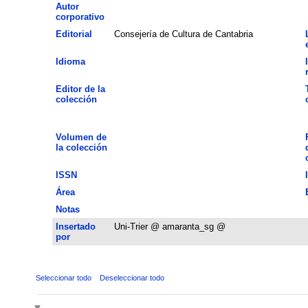
Autor
corporativo
Editorial
Consejería de Cultura de Cantabria
Idioma
Editor de la
colección
Volumen de
la colección
ISSN
Área
Notas
Insertado
Uni-Trier @ amaranta_sg @
por
Seleccionar todo
Deseleccionar todo