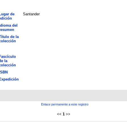
Lugar de
Santander
edición
Idioma del
resumen
Título de la
colección
Fascículo
de la
colección
ISBN
Expedición
Enlace permanente a este registro
<<
1
>>