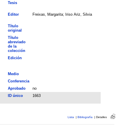
Tesis
Editor
Freixas, Margarita; Iriso Ariz, Silvia
Título
original
Título
abreviado
de la
colección
Edición
Medio
Conferencia
Aprobado
no
ID único
1663
Lista
|
Bibliografía
|
Detalles