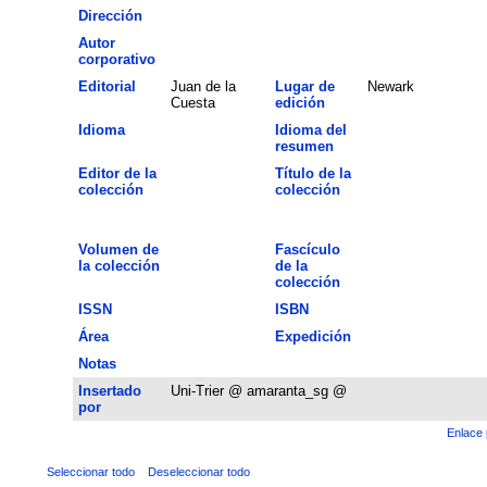
Dirección
Autor
corporativo
Editorial
Juan de la
Lugar de
Newark
Cuesta
edición
Idioma
Idioma del
resumen
Editor de la
Título de la
colección
colección
Volumen de
Fascículo
la colección
de la
colección
ISSN
ISBN
Área
Expedición
Notas
Insertado
Uni-Trier @ amaranta_sg @
por
Enlace 
Seleccionar todo
Deseleccionar todo