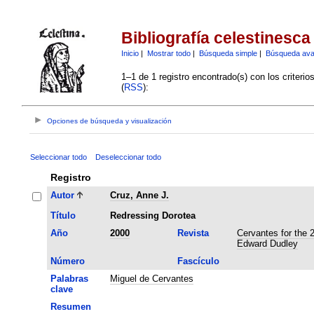
Bibliografía celestinesca
Inicio
|
Mostrar todo
|
Búsqueda simple
|
Búsqueda av
1–1 de 1 registro encontrado(s) con los criteri
(
RSS
):
Opciones de búsqueda y visualización
Seleccionar todo
Deseleccionar todo
Registro
Autor
Cruz, Anne J.
Título
Redressing Dorotea
Año
2000
Revista
Cervantes for the 
Edward Dudley
Número
Fascículo
Palabras
Miguel de Cervantes
clave
Resumen