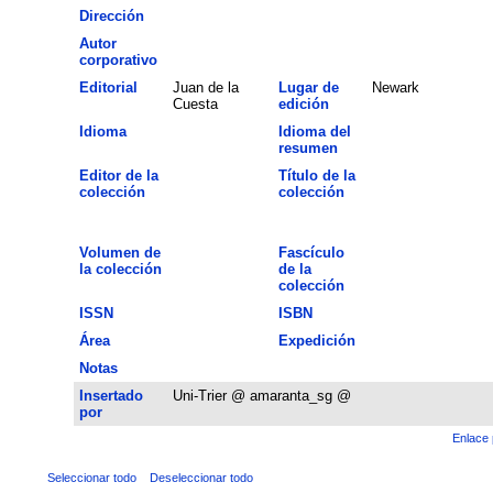
Dirección
Autor
corporativo
Editorial
Juan de la
Lugar de
Newark
Cuesta
edición
Idioma
Idioma del
resumen
Editor de la
Título de la
colección
colección
Volumen de
Fascículo
la colección
de la
colección
ISSN
ISBN
Área
Expedición
Notas
Insertado
Uni-Trier @ amaranta_sg @
por
Enlace 
Seleccionar todo
Deseleccionar todo