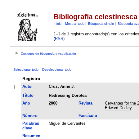
Bibliografía celestinesca
Inicio
|
Mostrar todo
|
Búsqueda simple
|
Búsqueda av
1–1 de 1 registro encontrado(s) con los criteri
(
RSS
):
Opciones de búsqueda y visualización
Seleccionar todo
Deseleccionar todo
Registro
Autor
Cruz, Anne J.
Título
Redressing Dorotea
Año
2000
Revista
Cervantes for the 
Edward Dudley
Número
Fascículo
Palabras
Miguel de Cervantes
clave
Resumen