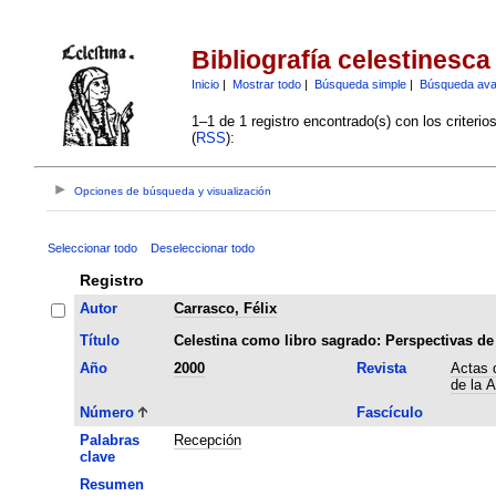
Bibliografía celestinesca
Inicio
|
Mostrar todo
|
Búsqueda simple
|
Búsqueda av
1–1 de 1 registro encontrado(s) con los criteri
(
RSS
):
Opciones de búsqueda y visualización
Seleccionar todo
Deseleccionar todo
Registro
Autor
Carrasco, Félix
Título
Celestina como libro sagrado: Perspectivas de 
Año
2000
Revista
Actas d
de la 
Número
Fascículo
Palabras
Recepción
clave
Resumen