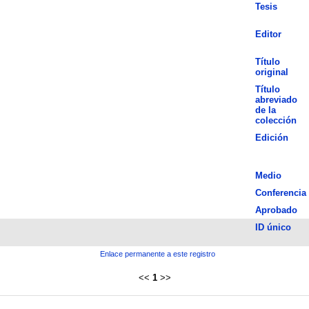
Tesis
Editor
Título
original
Título
abreviado
de la
colección
Edición
Medio
Conferencia
Aprobado
ID único
Enlace permanente a este registro
<<
1
>>