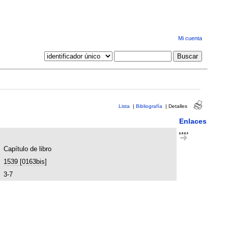
Mi cuenta
Lista
|
Bibliografía
|
Detalles
Enlaces
Capítulo de libro
1539 [0163bis]
3-7