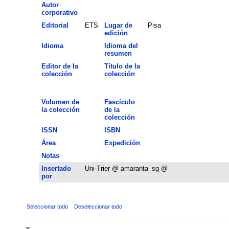
Autor
corporativo
Editorial
ETS
Lugar de
Pisa
edición
Idioma
Idioma del
resumen
Editor de la
Título de la
colección
colección
Volumen de
Fascículo
la colección
de la
colección
ISSN
ISBN
Área
Expedición
Notas
Insertado
Uni-Trier @ amaranta_sg @
por
Seleccionar todo
Deseleccionar todo