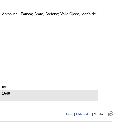
Antonucci, Fausta; Arata, Stefano; Valle Ojeda, María del
no
1649
Lista
|
Bibliografía
|
Detalles