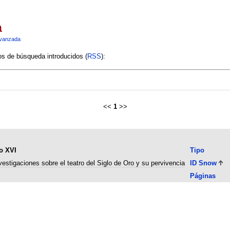
a
vanzada
ios de búsqueda introducidos (
RSS
):
<<
1
>>
o XVI
Tipo
estigaciones sobre el teatro del Siglo de Oro y su pervivencia
ID Snow
Páginas