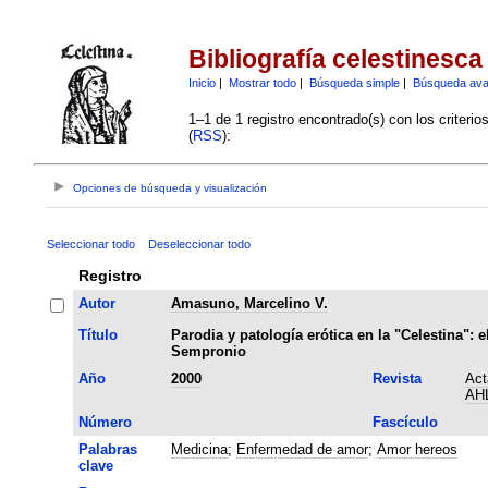
Bibliografía celestinesca
Inicio
|
Mostrar todo
|
Búsqueda simple
|
Búsqueda av
1–1 de 1 registro encontrado(s) con los criteri
(
RSS
):
Opciones de búsqueda y visualización
Seleccionar todo
Deseleccionar todo
Registro
Autor
Amasuno, Marcelino V.
Título
Parodia y patología erótica en la "Celestina": e
Sempronio
Año
2000
Revista
Act
AH
Número
Fascículo
Palabras
Medicina
;
Enfermedad de amor
;
Amor hereos
clave