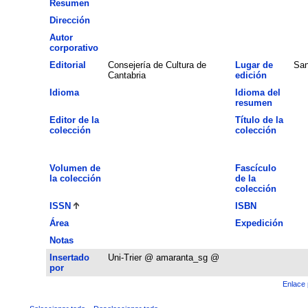
Resumen
Dirección
Autor
corporativo
Editorial
Consejería de Cultura de
Lugar de
San
Cantabria
edición
Idioma
Idioma del
resumen
Editor de la
Título de la
colección
colección
Volumen de
Fascículo
la colección
de la
colección
ISSN
ISBN
Área
Expedición
Notas
Insertado
Uni-Trier @ amaranta_sg @
por
Enlace 