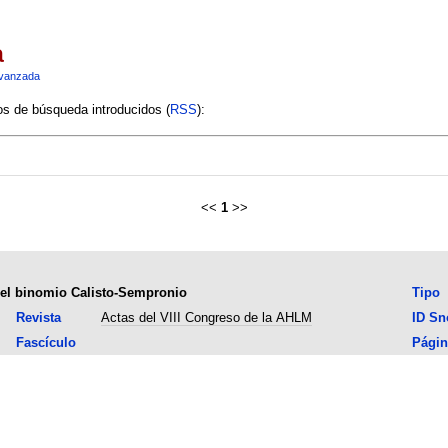
a
vanzada
ios de búsqueda introducidos (
RSS
):
<<
1
>>
: el binomio Calisto-Sempronio
Tipo
Revista
Actas del VIII Congreso de la AHLM
ID S
Fascículo
Págin