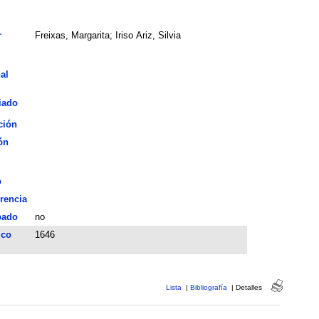
r
Freixas, Margarita; Iriso Ariz, Silvia
al
iado
ción
ón
o
rencia
bado
no
ico
1646
Lista
|
Bibliografía
|
Detalles