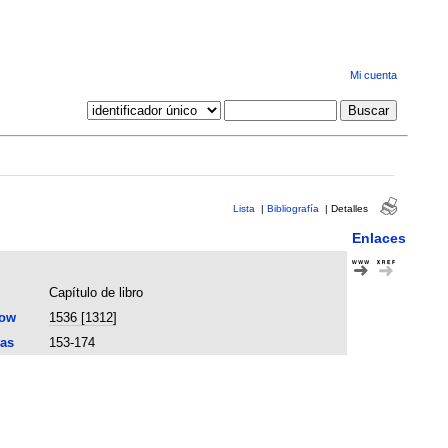
Mi cuenta
Lista
|
Bibliografía
|
Detalles
Enlaces
Capítulo de libro
now
1536 [1312]
as
153-174