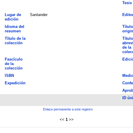
Tesis
Lugar de
Santander
Edito
edición
Idioma del
Título
resumen
origin
Título de la
Título
colección
abrev
de la
colec
Fascículo
Edici
de la
colección
ISBN
Medi
Expedición
Confe
Apro
ID ún
Enlace permanente a este registro
<<
1
>>