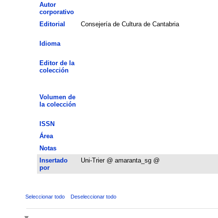
Autor
corporativo
Editorial
Consejería de Cultura de Cantabria
Idioma
Editor de la
colección
Volumen de
la colección
ISSN
Área
Notas
Insertado
Uni-Trier @ amaranta_sg @
por
Seleccionar todo
Deseleccionar todo