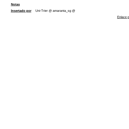
Notas
Insertado por
Uni-Trier @ amaranta_sg @
Enlace p