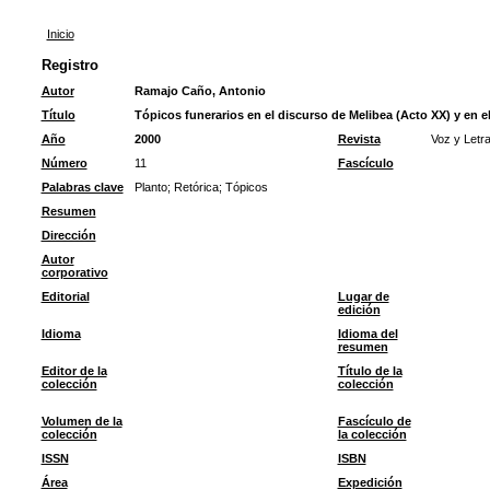
Inicio
Registro
Autor
Ramajo Caño, Antonio
Título
Tópicos funerarios en el discurso de Melibea (Acto XX) y en e
Año
2000
Revista
Voz y Letr
Número
11
Fascículo
Palabras clave
Planto
;
Retórica
;
Tópicos
Resumen
Dirección
Autor
corporativo
Editorial
Lugar de
edición
Idioma
Idioma del
resumen
Editor de la
Título de la
colección
colección
Volumen de la
Fascículo de
colección
la colección
ISSN
ISBN
Área
Expedición