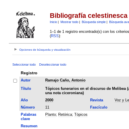
Bibliografía celestinesca
Inicio
|
Mostrar todo
|
Búsqueda simple
|
Búsqueda av
1–1 de 1 registro encontrado(s) con los criteri
(
RSS
):
Opciones de búsqueda y visualización
Seleccionar todo
Deseleccionar todo
Registro
Autor
Ramajo Caño, Antonio
Título
Tópicos funerarios en el discurso de Melibea (
una nota ciceroniana)
Año
2000
Revista
Voz y Le
Número
11
Fascículo
Palabras
Planto
;
Retórica
;
Tópicos
clave
Resumen