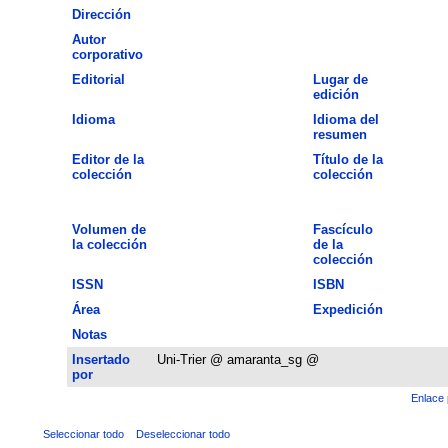
Dirección
Autor
corporativo
Editorial
Lugar de
edición
Idioma
Idioma del
resumen
Editor de la
Título de la
colección
colección
Volumen de
Fascículo
la colección
de la
colección
ISSN
ISBN
Área
Expedición
Notas
Insertado
Uni-Trier @ amaranta_sg @
por
Enlace 
Seleccionar todo
Deseleccionar todo