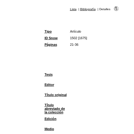
Lista
|
Bibliografía
|
Detalles
Tipo
Artículo
ID Snow
1502 [1675]
Páginas
21-36
Tesis
Editor
Título original
Título
abreviado de
la colección
Edición
Medio