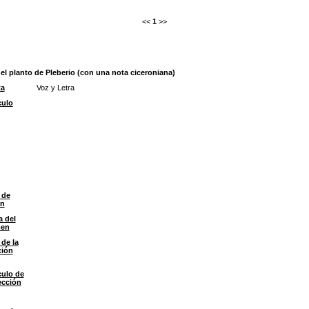
<<
1
>>
 el planto de Pleberio (con una nota ciceroniana)
ta
Voz y Letra
culo
 de
ón
a del
men
 de la
ción
culo de
ección