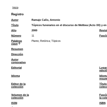
Inicio
Registro
Autor
Ramajo Caño, Antonio
Título
Tópicos funerarios en el discurso de Melibea (Acto XX) y en
Año
2000
Revis
Número
11
Fascí
Palabras
Planto
;
Retórica
;
Tópicos
clave
Resumen
Dirección
Autor
corporativo
Editorial
Lugar
edici
Idioma
Idiom
resu
Editor de la
Título
colección
colec
Volumen de la
Fascí
colección
la col
ISSN
ISBN