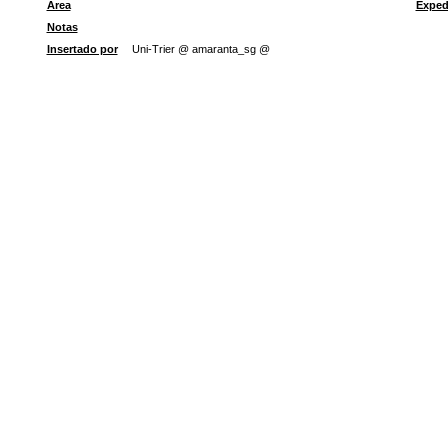
Área
Exped
Notas
Insertado por
Uni-Trier @ amaranta_sg @