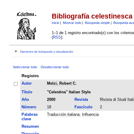
Bibliografía celestinesca
Inicio
|
Mostrar todo
|
Búsqueda simple
|
Búsqueda av
1–1 de 1 registro encontrado(s) con los criteri
(
RSS
):
Opciones de búsqueda y visualización
Seleccionar todo
Deseleccionar todo
Registro
Autor
Melzi, Robert C.
Título
"Celestina" Italian Style
Año
2000
Revista
Rivista di Studi Itali
Número
18
Fascículo
2
Palabras
Traducción italiana
;
Influencia
clave
Resumen
Dirección