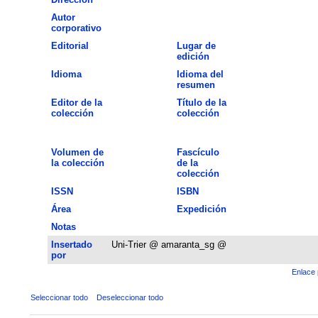
Autor
corporativo
Editorial
Lugar de
edición
Idioma
Idioma del
resumen
Editor de la
Título de la
colección
colección
Volumen de
Fascículo
la colección
de la
colección
ISSN
ISBN
Área
Expedición
Notas
Insertado
Uni-Trier @ amaranta_sg @
por
Enlace 
Seleccionar todo
Deseleccionar todo