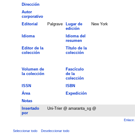
Dirección
Autor
corporativo
Editorial
Palgrave
Lugar de
New York
edición
Idioma
Idioma del
resumen
Editor de la
Título de la
colección
colección
Volumen de
Fascículo
la colección
de la
colección
ISSN
ISBN
Área
Expedición
Notas
Insertado
Uni-Trier @ amaranta_sg @
por
Enlace 
Seleccionar todo
Deseleccionar todo