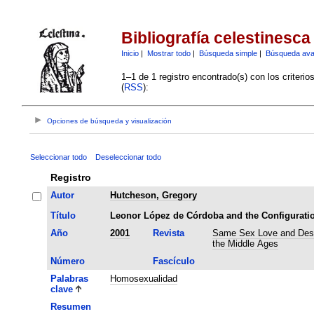
Bibliografía celestinesca
Inicio
|
Mostrar todo
|
Búsqueda simple
|
Búsqueda av
1–1 de 1 registro encontrado(s) con los criteri
(
RSS
):
Opciones de búsqueda y visualización
Seleccionar todo
Deseleccionar todo
Registro
Autor
Hutcheson, Gregory
Título
Leonor López de Córdoba and the Configuratio
Año
2001
Revista
Same Sex Love and Des
the Middle Ages
Número
Fascículo
Palabras
Homosexualidad
clave
Resumen