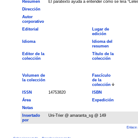
Resumen
El paratexto ayuda a entender cómo se leía “Celes
Dirección
Autor
corporativo
Editorial
Lugar de
edición
Idioma
Idioma del
resumen
Editor de la
Título de la
colección
colección
Volumen de
Fascículo
la colección
de la
colección
ISSN
14753820
ISBN
Área
Expedición
Notas
Insertado
Uni-Trier @ amaranta_sg @ 149
por
Enlace 