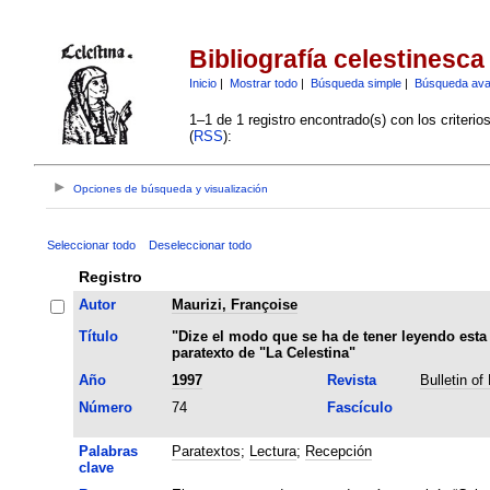
Bibliografía celestinesca
Inicio
|
Mostrar todo
|
Búsqueda simple
|
Búsqueda av
1–1 de 1 registro encontrado(s) con los criteri
(
RSS
):
Opciones de búsqueda y visualización
Seleccionar todo
Deseleccionar todo
Registro
Autor
Maurizi, Françoise
Título
"Dize el modo que se ha de tener leyendo esta
paratexto de "La Celestina"
Año
1997
Revista
Bulletin of
Número
74
Fascículo
Palabras
Paratextos
;
Lectura
;
Recepción
clave