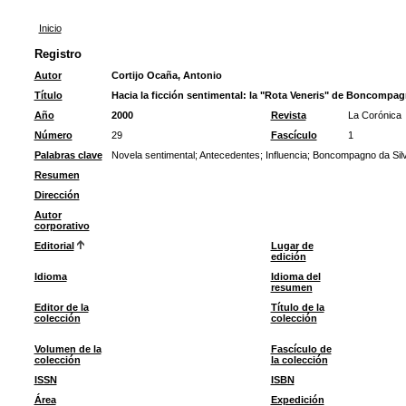
Inicio
Registro
Autor
Cortijo Ocaña, Antonio
Título
Hacia la ficción sentimental: la "Rota Veneris" de Boncompa
Año
2000
Revista
La Corónica
Número
29
Fascículo
1
Palabras clave
Novela sentimental
;
Antecedentes
;
Influencia
;
Boncompagno da Sil
Resumen
Dirección
Autor
corporativo
Editorial
Lugar de
edición
Idioma
Idioma del
resumen
Editor de la
Título de la
colección
colección
Volumen de la
Fascículo de
colección
la colección
ISSN
ISBN
Área
Expedición