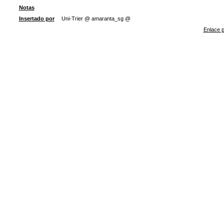
Notas
Insertado por
Uni-Trier @ amaranta_sg @
Enlace p