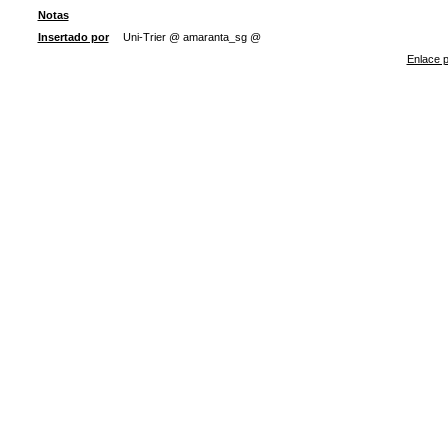
Notas
Insertado por
Uni-Trier @ amaranta_sg @
Enlace p