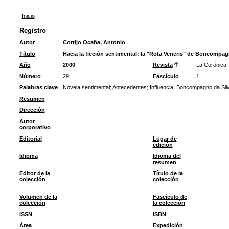
Inicio
Registro
Autor
Cortijo Ocaña, Antonio
Título
Hacia la ficción sentimental: la "Rota Veneris" de Boncompa
Año
2000
Revista
La Corónica
Número
29
Fascículo
1
Palabras clave
Novela sentimental
;
Antecedentes
;
Influencia
;
Boncompagno da Sil
Resumen
Dirección
Autor
corporativo
Editorial
Lugar de
edición
Idioma
Idioma del
resumen
Editor de la
Título de la
colección
colección
Volumen de la
Fascículo de
colección
la colección
ISSN
ISBN
Área
Expedición