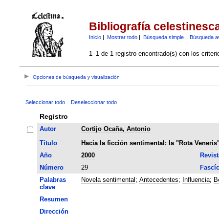
Bibliografía celestinesc
Inicio
|
Mostrar todo
|
Búsqueda simple
|
Búsqueda a
1–1 de 1 registro encontrado(s) con los criter
Opciones de búsqueda y visualización
Seleccionar todo
Deseleccionar todo
Registro
Autor
Cortijo Ocaña, Antonio
Título
Hacia la ficción sentimental: la "Rota Vene
Año
2000
Revist
Número
29
Fascí
Palabras
Novela sentimental
;
Antecedentes
;
Influencia
;
B
clave
Resumen
Dirección