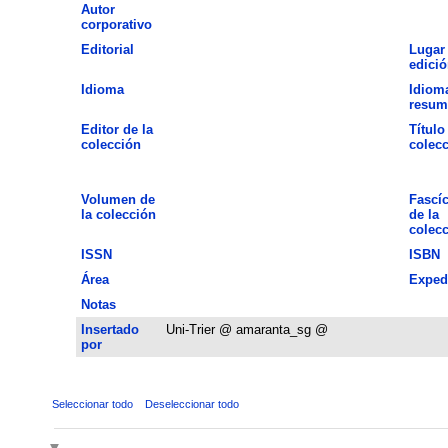
Autor
corporativo
Editorial
Lugar
edició
Idioma
Idiom
resum
Editor de la
Título
colección
colec
Volumen de
Fascí
la colección
de la
colec
ISSN
ISBN
Área
Exped
Notas
Insertado
Uni-Trier @ amaranta_sg @
por
Seleccionar todo
Deseleccionar todo