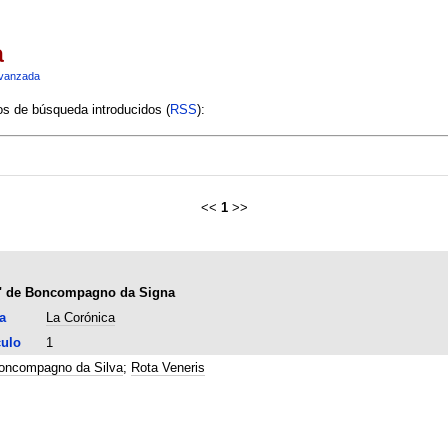
a
vanzada
ios de búsqueda introducidos (
RSS
):
<<
1
>>
ris" de Boncompagno da Signa
a
La Corónica
culo
1
oncompagno da Silva
;
Rota Veneris