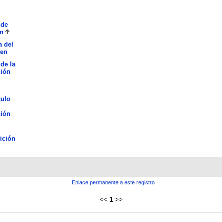
 de
n
a del
en
 de la
ción
culo
ción
ición
Enlace permanente a este registro
<<
1
>>