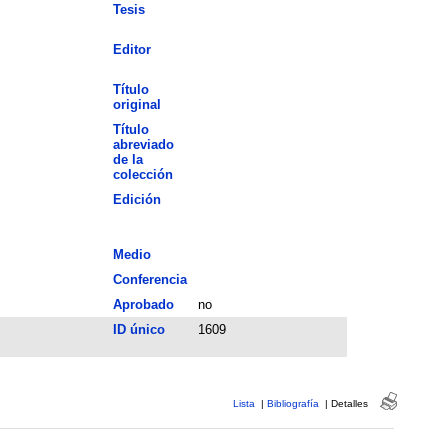
Tesis
Editor
Título
original
Título
abreviado
de la
colección
Edición
Medio
Conferencia
Aprobado
no
ID único
1609
Lista
|
Bibliografía
|
Detalles