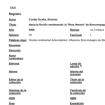
Inicio
Registro
Autor
Cortijo Ocaña, Antonio
Título
Hacia la ficción sentimental: la "Rota Veneris" de Boncompa
Año
2000
Revista
La Corónica
Número
29
Fascículo
1
Palabras clave
Novela sentimental
;
Antecedentes
;
Influencia
;
Boncompagno da Sil
Resumen
Dirección
Autor
corporativo
Editorial
Lugar de
edición
Idioma
Idioma del
resumen
Editor de la
Título de la
colección
colección
Volumen de la
Fascículo de
colección
la colección
ISSN
ISBN
Área
Expedición