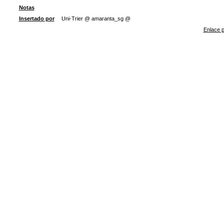
Notas
Insertado por
Uni-Trier @ amaranta_sg @
Enlace p