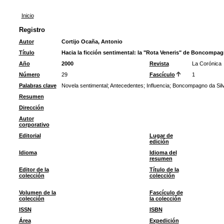
Inicio
Registro
Autor
Cortijo Ocaña, Antonio
Título
Hacia la ficción sentimental: la "Rota Veneris" de Boncompa
Año
2000
Revista
La Corónica
Número
29
Fascículo
1
Palabras clave
Novela sentimental
;
Antecedentes
;
Influencia
;
Boncompagno da Sil
Resumen
Dirección
Autor
corporativo
Editorial
Lugar de
edición
Idioma
Idioma del
resumen
Editor de la
Título de la
colección
colección
Volumen de la
Fascículo de
colección
la colección
ISSN
ISBN
Área
Expedición