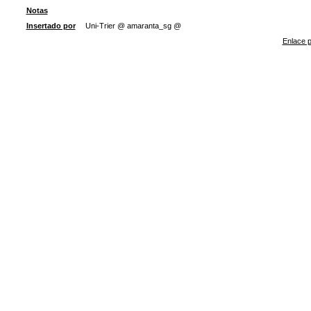
Notas
Insertado por
Uni-Trier @ amaranta_sg @
Enlace p