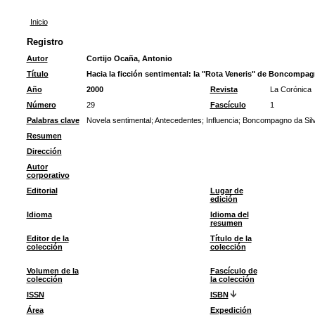
Inicio
Registro
Autor
Cortijo Ocaña, Antonio
Título
Hacia la ficción sentimental: la "Rota Veneris" de Boncompa
Año
2000
Revista
La Corónica
Número
29
Fascículo
1
Palabras clave
Novela sentimental
;
Antecedentes
;
Influencia
;
Boncompagno da Sil
Resumen
Dirección
Autor
corporativo
Editorial
Lugar de
edición
Idioma
Idioma del
resumen
Editor de la
Título de la
colección
colección
Volumen de la
Fascículo de
colección
la colección
ISSN
ISBN
Área
Expedición