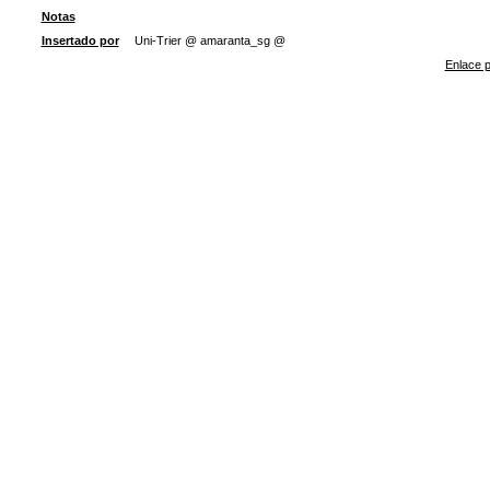
Notas
Insertado por
Uni-Trier @ amaranta_sg @
Enlace p