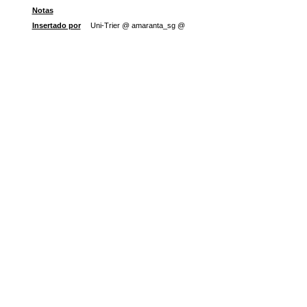
Notas
Insertado por
Uni-Trier @ amaranta_sg @