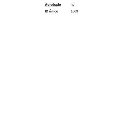
Aprobado
no
ID único
1609