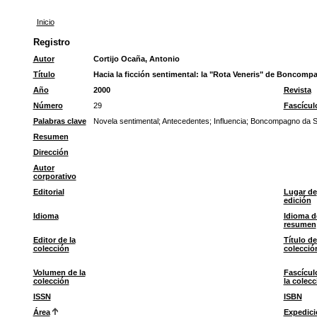
Inicio
Registro
Autor
Cortijo Ocaña, Antonio
Título
Hacia la ficción sentimental: la "Rota Veneris" de Boncomp
Año
2000
Revista
Número
29
Fascícul
Palabras clave
Novela sentimental
;
Antecedentes
;
Influencia
;
Boncompagno da Si
Resumen
Dirección
Autor
corporativo
Editorial
Lugar de
edición
Idioma
Idioma d
resumen
Editor de la
Título de
colección
colecció
Volumen de la
Fascícul
colección
la colecc
ISSN
ISBN
Área
Expedici