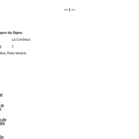
<<
1
>>
agno da Signa
La Corónica
o
1
lva
;
Rota Veneris
el
 la
n
o de
ión
ón