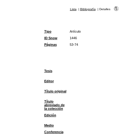
Lista
|
Bibliografía
|
Detalles
Tipo
Artículo
ID Snow
1446
Páginas
53-74
Tesis
Editor
Título original
Título
abreviado de
la colección
Edición
Medio
Conferencia