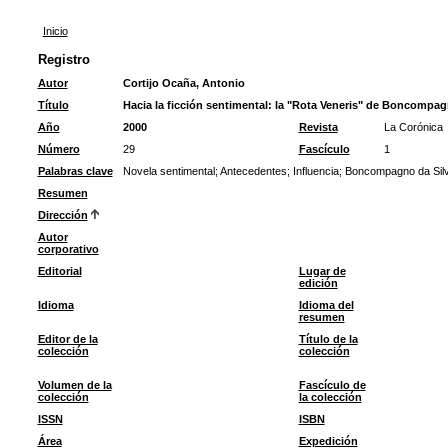
Inicio
Registro
Autor
Cortijo Ocaña, Antonio
Título
Hacia la ficción sentimental: la "Rota Veneris" de Boncompa
Año
2000
Revista
La Corónica
Número
29
Fascículo
1
Palabras clave
Novela sentimental
;
Antecedentes
;
Influencia
;
Boncompagno da Sil
Resumen
Dirección
Autor
corporativo
Editorial
Lugar de
edición
Idioma
Idioma del
resumen
Editor de la
Título de la
colección
colección
Volumen de la
Fascículo de
colección
la colección
ISSN
ISBN
Área
Expedición