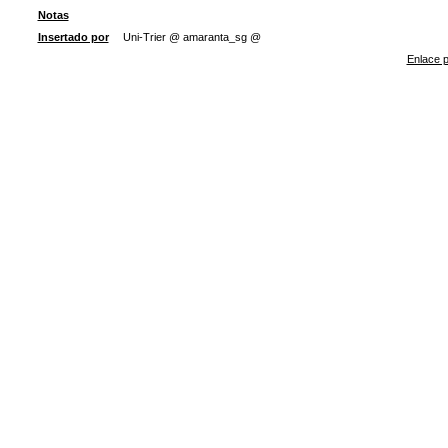
Notas
Insertado por
Uni-Trier @ amaranta_sg @
Enlace p