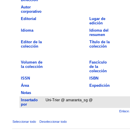
Autor
corporativo
Editorial
Lugar de
edición
Idioma
Idioma del
resumen
Editor de la
Título de la
colección
colección
Volumen de
Fascículo
la colección
de la
colección
ISSN
ISBN
Área
Expedición
Notas
Insertado
Uni-Trier @ amaranta_sg @
por
Enlace 
Seleccionar todo
Deseleccionar todo