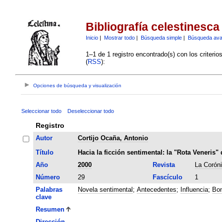
Bibliografía celestinesca
Inicio
|
Mostrar todo
|
Búsqueda simple
|
Búsqueda av
1–1 de 1 registro encontrado(s) con los criteri
(
RSS
):
Opciones de búsqueda y visualización
Seleccionar todo
Deseleccionar todo
Registro
Autor
Cortijo Ocaña, Antonio
Título
Hacia la ficción sentimental: la "Rota Veneri
Año
2000
Revista
La Corón
Número
29
Fascículo
1
Palabras
Novela sentimental
;
Antecedentes
;
Influencia
;
Bon
clave
Resumen
Dirección