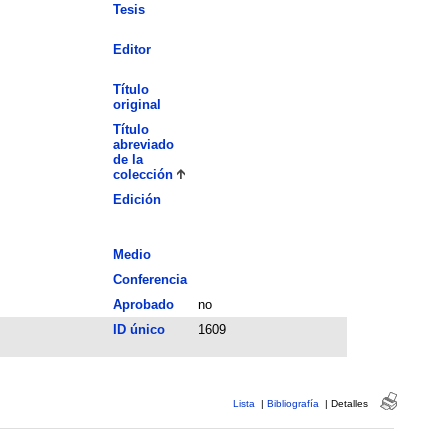
Tesis
Editor
Título
original
Título
abreviado
de la
colección
Edición
Medio
Conferencia
Aprobado
no
ID único
1609
Lista
|
Bibliografía
|
Detalles