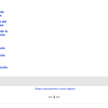
 de
n
a del
en
 de la
ción
culo
ción
ición
Enlace permanente a este registro
<<
1
>>