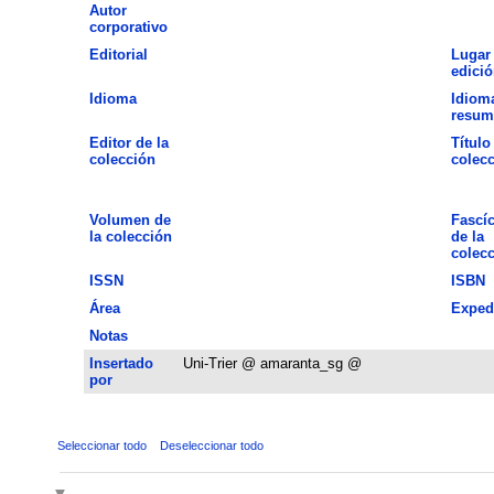
Autor
corporativo
Editorial
Lugar
edició
Idioma
Idiom
resum
Editor de la
Título
colección
colec
Volumen de
Fascí
la colección
de la
colec
ISSN
ISBN
Área
Exped
Notas
Insertado
Uni-Trier @ amaranta_sg @
por
Seleccionar todo
Deseleccionar todo