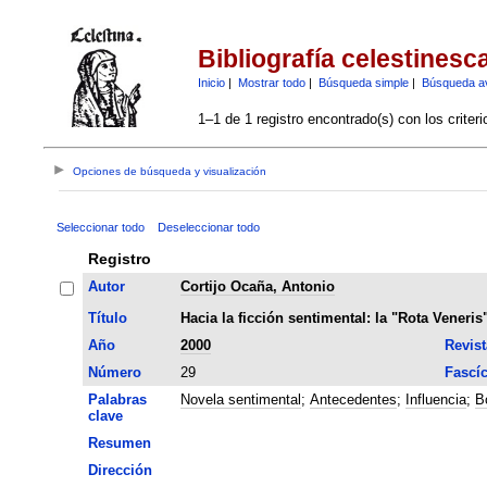
Bibliografía celestinesc
Inicio
|
Mostrar todo
|
Búsqueda simple
|
Búsqueda a
1–1 de 1 registro encontrado(s) con los criter
Opciones de búsqueda y visualización
Seleccionar todo
Deseleccionar todo
Registro
Autor
Cortijo Ocaña, Antonio
Título
Hacia la ficción sentimental: la "Rota Vene
Año
2000
Revist
Número
29
Fascí
Palabras
Novela sentimental
;
Antecedentes
;
Influencia
;
B
clave
Resumen
Dirección