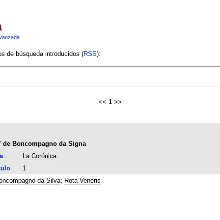
a
vanzada
ios de búsqueda introducidos (
RSS
):
<<
1
>>
ris" de Boncompagno da Signa
a
La Corónica
culo
1
oncompagno da Silva
;
Rota Veneris