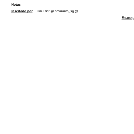
Notas
Insertado por
Uni-Trier @ amaranta_sg @
Enlace p