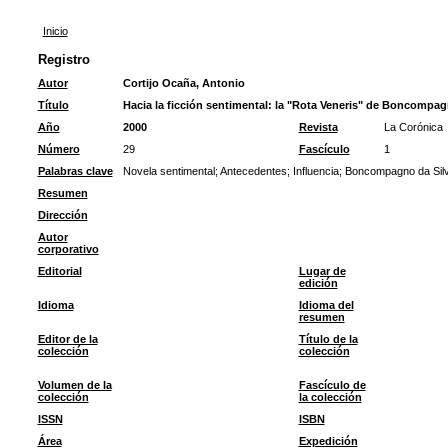
Inicio
Registro
Autor
Cortijo Ocaña, Antonio
Título
Hacia la ficción sentimental: la "Rota Veneris" de Boncompa
Año
2000
Revista
La Corónica
Número
29
Fascículo
1
Palabras clave
Novela sentimental
;
Antecedentes
;
Influencia
;
Boncompagno da Sil
Resumen
Dirección
Autor
corporativo
Editorial
Lugar de
edición
Idioma
Idioma del
resumen
Editor de la
Título de la
colección
colección
Volumen de la
Fascículo de
colección
la colección
ISSN
ISBN
Área
Expedición